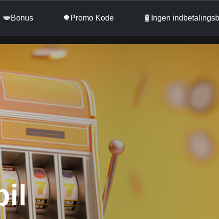
Bonus
Promo Kode
Ingen indbetalings
pil