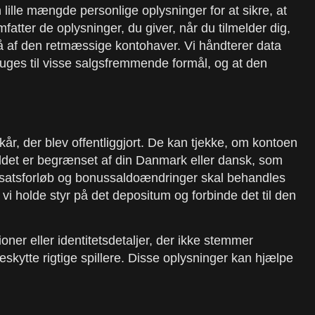
ille mængde personlige oplysninger for at sikre, at
fatter de oplysninger, du giver, når du tilmelder dig,
på af den retmæssige kontohaver. Vi håndterer data
uges til visse salgsfremmende formål, og at den
år, der blev offentliggjort. De kan tjekke, om kontoen
buddet er begrænset af din Danmark eller dansk, som
ndsatsforløb og bonussaldoændringer skal behandles
 holde styr på det depositum og forbinde det til den
ner eller identitetsdetaljer, der ikke stemmer
kytte rigtige spillere. Disse oplysninger kan hjælpe