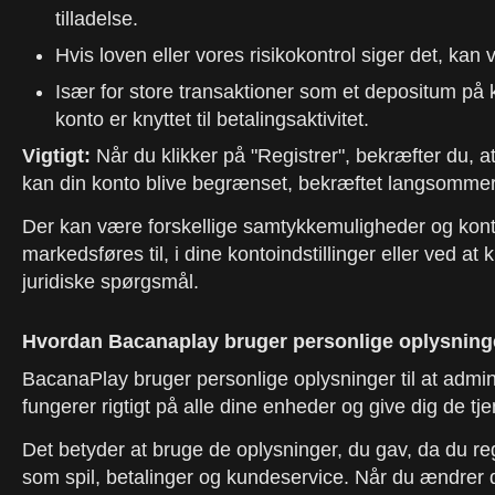
tilladelse.
Hvis loven eller vores risikokontrol siger det, kan
Især for store transaktioner som et depositum på k
konto er knyttet til betalingsaktivitet.
Vigtigt:
Når du klikker på "Registrer", bekræfter du, at
kan din konto blive begrænset, bekræftet langsommere
Der kan være forskellige samtykkemuligheder og kont
markedsføres til, i dine kontoindstillinger eller ved a
juridiske spørgsmål.
Hvordan Bacanaplay bruger personlige oplysninger
BacanaPlay bruger personlige oplysninger til at admini
fungerer rigtigt på alle dine enheder og give dig de tj
Det betyder at bruge de oplysninger, du gav, da du regis
som spil, betalinger og kundeservice. Når du ændrer 