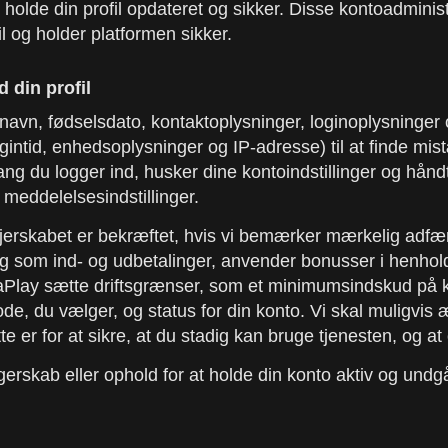
t holde din profil opdateret og sikker. Disse kontoadmin
il og holder platformen sikker.
 din profil
t navn, fødselsdato, kontaktoplysninger, loginoplysninge
intid, enhedsoplysninger og IP-adresse) til at finde mis
 gang du logger ind, husker dine kontoindstillinger og h
 meddelelsesindstillinger.
 ejerskabet er bekræftet, hvis vi bemærker mærkelig adfæ
ng som ind- og udbetalinger, anvender bonusser i henhold 
aPlay sætte driftsgrænser, som et minimumsindskud på k
 du vælger, og status for din konto. Vi skal muligvis ændr
te er for at sikre, at du stadig kan bruge tjenesten, og 
rgerskab eller ophold for at holde din konto aktiv og undg