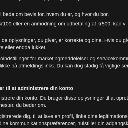
 vi bede om bevis for, hvem du er, og hvor du bor.
r100 eller en anmodning om udbetaling af kr500, kan vi ogs
 de oplysninger, du giver, er korrekte og dine. Hvis du gi
 eller endda lukket.
oindstillinger for marketingmeddelelser og servicekomm
t klikke på afmeldingslinks. Du kan dog stadig få vigtige 
 til at administrere din konto
strere din konto. De bruger disse oplysninger til at opret
enester, du beder om.
trerede dig, til at lave en profil, linke dine legitimation
dine kommunikationspræferencer, nulstiller din adgangsk