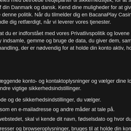
les med betroede tredjeparter til sikkerhedstjek, for at 
 af din Danmark og dansk. Kend dine muligheder for at gi
æse denne politik. Når du tilmelder dig en BacanaPlay Cas
le dig retfærdigt, når vi leverer vores tjenester.
, at du er indforstået med vores Privatlivspolitik og lo
y indsamle, gemme og bruge de data, du giver dem, samt 
handling, der er nødvendig for at holde din konto aktiv, h
ndlæggende konto- og kontaktoplysninger og vælger din
ændre vigtige sikkerhedsindstillinger.
e og de sikkerhedsindstillinger, du vælger.
som en e-mailadresse og andre måder at tale på.
 webstedet, skal vi kende dit navn, fødselsdato og hvor du
esser og browseroplysninger, bruges til at holde din kon