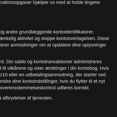
istrationsopgaver hjælper os med at holde tingene
r og andre grundlæggende kontoidentifikatorer.
tænkelig aktivitet og stoppe kontoovertagelsen. Disse
åndterer anmodninger om at opdatere dine oplysninger
rd. Din saldo og kontotransaktioner administreres
til vilkårene og viser ændringer i din kontobog. Hvis
r10 eller en udbetalingsanmodning, der starter ved
e dine kontoindstillinger, hvis du flytter til et nyt
at overensstemmelseskontrol udføres korrekt.
å afbrydelser af tjenesten.