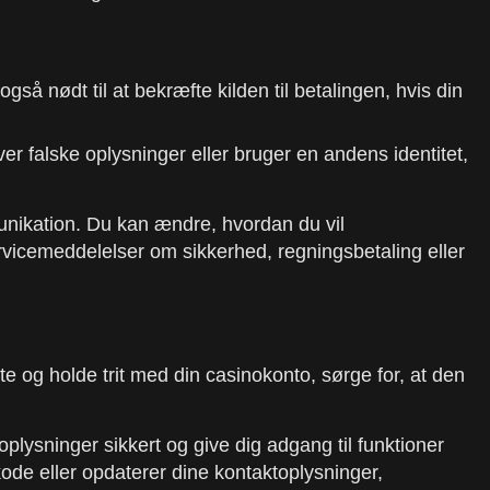
å nødt til at bekræfte kilden til betalingen, hvis din
ver falske oplysninger eller bruger en andens identitet,
unikation. Du kan ændre, hvordan du vil
servicemeddelelser om sikkerhed, regningsbetaling eller
te og holde trit med din casinokonto, sørge for, at den
soplysninger sikkert og give dig adgang til funktioner
ode eller opdaterer dine kontaktoplysninger,